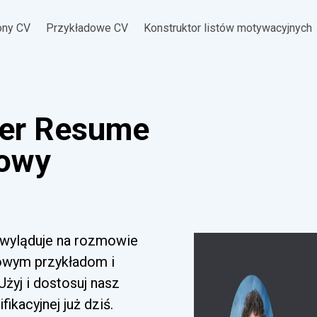
ony CV
Przykładowe CV
Konstruktor listów motywacyjnych
ger Resume
mowy
 wyląduje na rozmowie
mowym przykładom i
yj i dostosuj nasz
ikacyjnej już dziś.