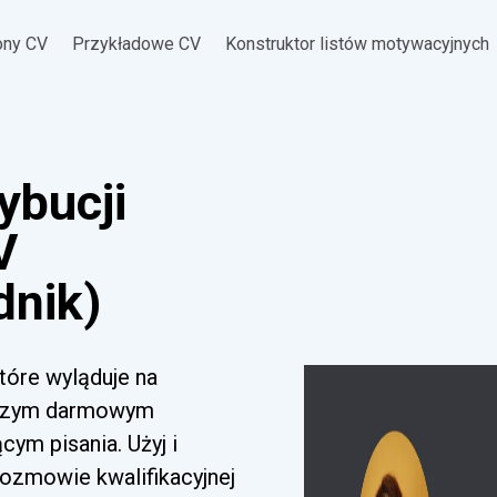
ony CV
Przykładowe CV
Konstruktor listów motywacyjnych
ybucji
V
dnik)
tóre wyląduje na
naszym darmowym
m pisania. Użyj i
rozmowie kwalifikacyjnej