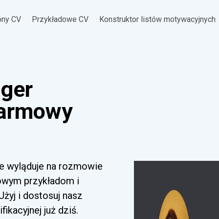
ony CV
Przykładowe CV
Konstruktor listów motywacyjnych
ager
Darmowy
re wyląduje na rozmowie
mowym przykładom i
yj i dostosuj nasz
ikacyjnej już dziś.