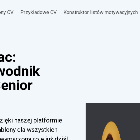
ony CV
Przykładowe CV
Konstruktor listów motywacyjnych
ac:
ewodnik
Senior
ięki naszej platformie
ablony dla wszystkich
wymarzoną rolę już dziś!