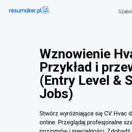
Szabl
Wznowienie Hv
Przykład i prz
(Entry Level & 
Jobs)
Stwórz wyróżniające się CV Hvac dz
online. Przeglądaj profesjonalne sz
poziomów i specjalności. Zdobądź 