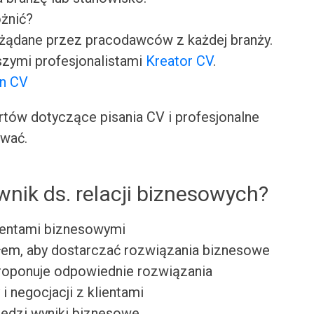
óżnić?
ożądane przez pracodawców z każdej branży.
zymi profesjonalistami
Kreator CV
.
on CV
ów dotyczące pisania CV i profesjonalne
ować.
wnik ds. relacji biznesowych?
klientami biznesowymi
łem, aby dostarczać rozwiązania biznesowe
 proponuje odpowiednie rozwiązania
 negocjacji z klientami
ledzi wyniki biznesowe