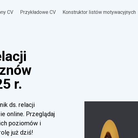
ony CV
Przykładowe CV
Konstruktor listów motywacyjnych
lacji
Wznów
5 r.
k ds. relacji
e online. Przeglądaj
kich poziomów i
lę już dziś!