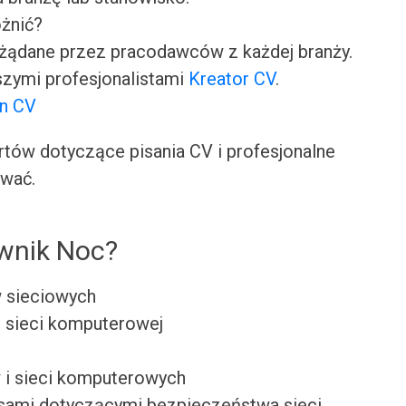
óżnić?
ożądane przez pracodawców z każdej branży.
zymi profesjonalistami
Kreator CV
.
on CV
ów dotyczące pisania CV i profesjonalne
ować.
ownik Noc?
 sieciowych
e sieci komputerowej
 i sieci komputerowych
sami dotyczącymi bezpieczeństwa sieci