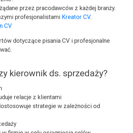
ożądane przez pracodawców z każdej branży.
zymi profesjonalistami
Kreator CV
.
on CV
ów dotyczące pisania CV i profesjonalne
ować.
zy kierownik ds. sprzedaży?
m
duje relacje z klientami
dostosowuje strategie w zależności od
zedaży
 w firmie w celu osiągnięcia celów