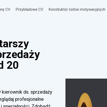
ony CV
Przykładowe CV
Konstruktor listów motywacyjnych
tarszy
sprzedaży
d 20
 kierownik ds. sprzedaży
zeglądaj profesjonalne
i specjalności. Zdobądź