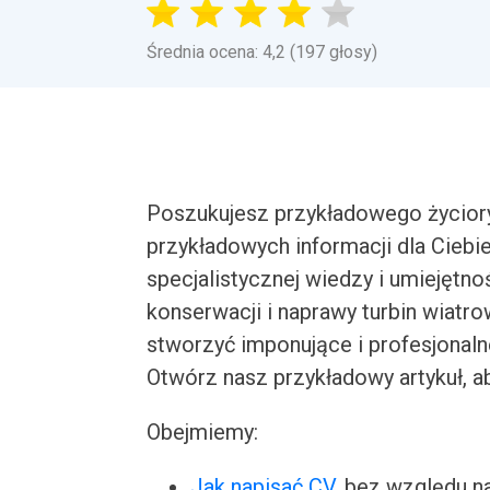
Średnia ocena: 4,2 (197 głosy)
Poszukujesz przykładowego życiory
przykładowych informacji dla Cieb
specjalistycznej wiedzy i umiejętn
konserwacji i naprawy turbin wiatr
stworzyć imponujące i profesjonal
Otwórz nasz przykładowy artykuł, ab
Obejmiemy:
Jak napisać CV
, bez względu n