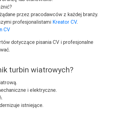
óżnić?
ożądane przez pracodawców z każdej branży.
zymi profesjonalistami
Kreator CV
.
on CV
ów dotyczące pisania CV i profesjonalne
ować.
ik turbin wiatrowych?
iatrową.
mechaniczne i elektryczne.
ń.
ernizuje istniejące.