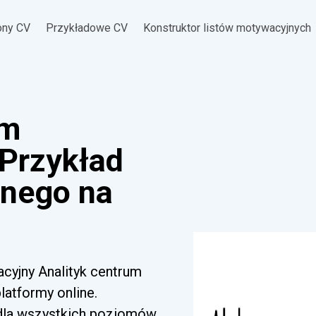
ony CV
Przykładowe CV
Konstruktor listów motywacyjnych
um
 Przykład
jnego na
acyjny Analityk centrum
latformy online.
 dla wszystkich poziomów