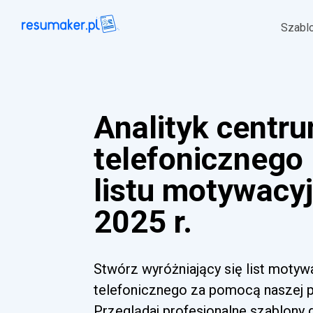
Szabl
Analityk centr
telefonicznego
listu motywacy
2025 r.
Stwórz wyróżniający się list motyw
telefonicznego za pomocą naszej p
Przeglądaj profesjonalne szablony