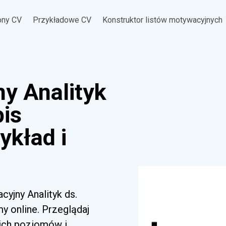
ony CV
Przykładowe CV
Konstruktor listów motywacyjnych
ny Analityk
pis
ykład i
cyjny Analityk ds.
y online. Przeglądaj
kich poziomów i