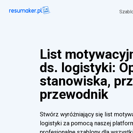
Szabl
List motywacyj
ds. logistyki: O
stanowiska, prz
przewodnik
Stwórz wyróżniający się list motywa
logistyki za pomocą naszej platform
profesjonalne szablony dla wszyst