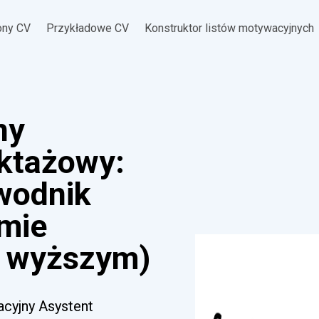
ony CV
Przykładowe CV
Konstruktor listów motywacyjnych
ny
uktażowy:
ewodnik
omie
 wyższym)
acyjny Asystent