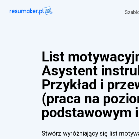
Szabl
List motywacyj
Asystent instr
Przykład i prz
(praca na pozi
podstawowym i
Stwórz wyróżniający się list motyw