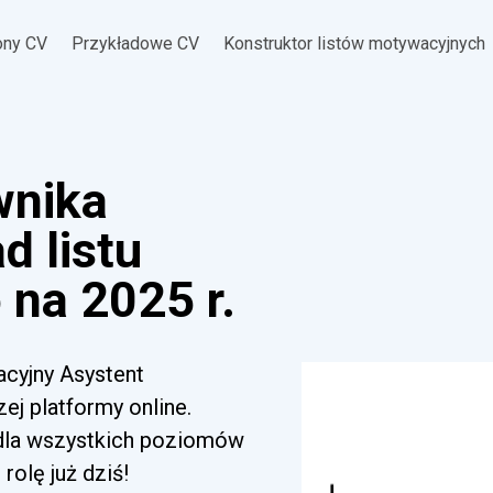
ony CV
Przykładowe CV
Konstruktor listów motywacyjnych
wnika
d listu
na 2025 r.
acyjny Asystent
j platformy online.
 dla wszystkich poziomów
rolę już dziś!