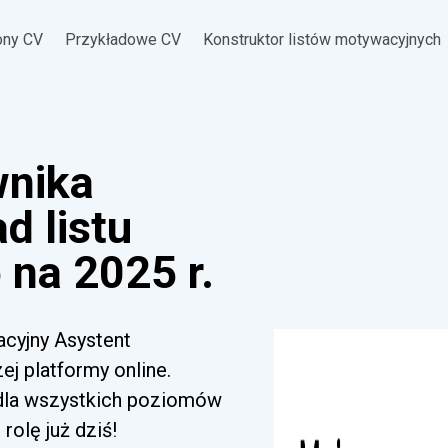
ony CV
Przykładowe CV
Konstruktor listów motywacyjnych
wnika
d listu
na 2025 r.
acyjny Asystent
j platformy online.
 dla wszystkich poziomów
rolę już dziś!