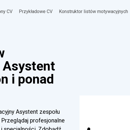
ony CV
Przykładowe CV
Konstruktor listów motywacyjnych
w
 Asystent
n i ponad
acyjny Asystent zespołu
 Przeglądaj profesjonalne
i specjalności. Zdobądź