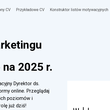
ony CV
Przykładowe CV
Konstruktor listów motywacyjnych
arketingu
na 2025 r.
cyjny Dyrektor ds.
rmy online. Przeglądaj
kich poziomów i
lę już dziś!