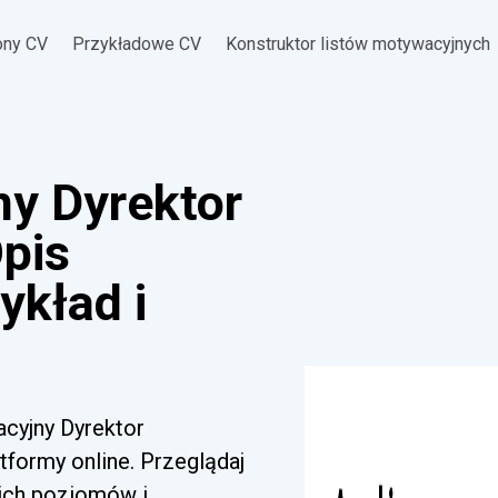
ony CV
Przykładowe CV
Konstruktor listów motywacyjnych
ny Dyrektor
Opis
ykład i
acyjny Dyrektor
formy online. Przeglądaj
kich poziomów i