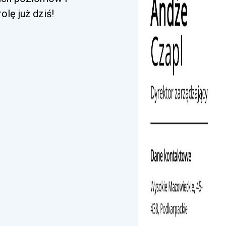
lę już dziś!