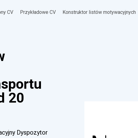
ony CV
Przykładowe CV
Konstruktor listów motywacyjnych
w
nsportu
d 20
acyjny Dyspozytor