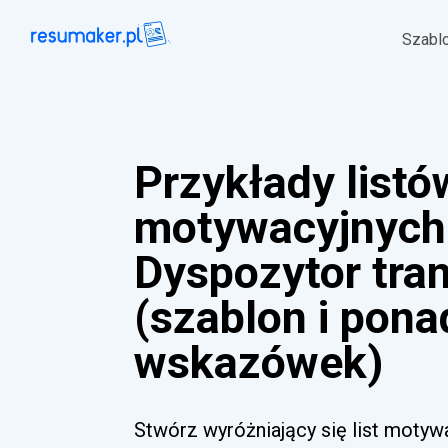
Szabl
Przykłady listó
motywacyjnych
Dyspozytor tra
(szablon i pona
wskazówek)
Stwórz wyróżniający się list motyw