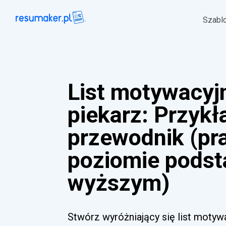
Szabl
List motywacyj
piekarz: Przykła
przewodnik (pr
poziomie pods
wyższym)
Stwórz wyróżniający się list motyw