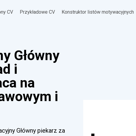
ony CV
Przykładowe CV
Konstruktor listów motywacyjnych
ny Główny
d i
aca na
tawowym i
acyjny Główny piekarz za