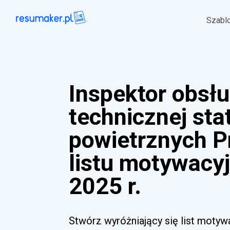
Szabl
Inspektor obsłu
technicznej st
powietrznych P
listu motywacy
2025 r.
Stwórz wyróżniający się list motyw