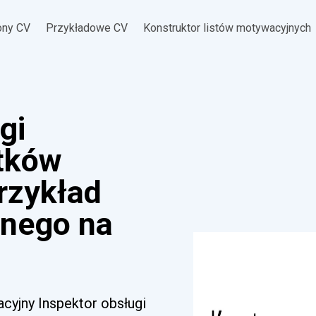
ony CV
Przykładowe CV
Konstruktor listów motywacyjnych
gi
atków
rzykład
jnego na
acyjny Inspektor obsługi