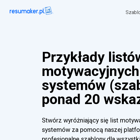
Szabl
Przykłady listó
motywacyjnych 
systemów (szab
ponad 20 wska
Stwórz wyróżniający się list motywa
systemów za pomocą naszej platfor
profesjonalne szablony dla wszyst