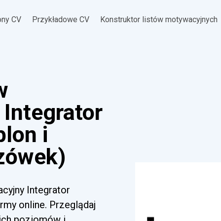
ony CV
Przykładowe CV
Konstruktor listów motywacyjnych
w
Integrator
lon i
zówek)
cyjny Integrator
my online. Przeglądaj
kich poziomów i