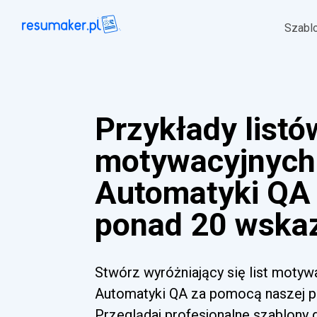
Szabl
Przykłady listó
motywacyjnych 
Automatyki QA 
ponad 20 wska
Stwórz wyróżniający się list motywa
Automatyki QA za pomocą naszej pl
Przeglądaj profesjonalne szablony