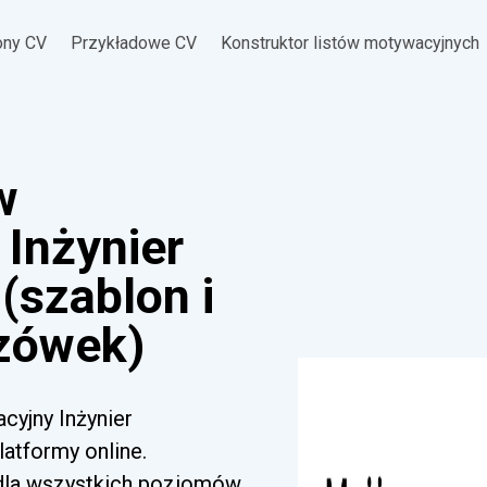
ony CV
Przykładowe CV
Konstruktor listów motywacyjnych
w
Inżynier
(szablon i
zówek)
cyjny Inżynier
atformy online.
 dla wszystkich poziomów