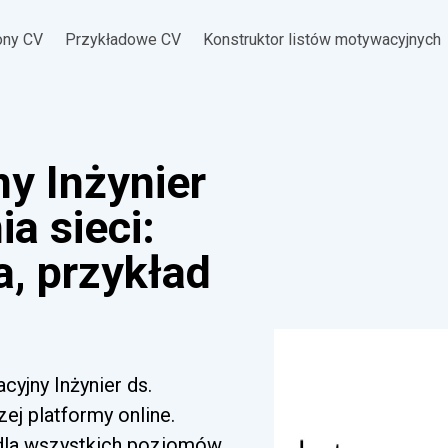
ony CV
Przykładowe CV
Konstruktor listów motywacyjnych
y Inżynier
a sieci:
a, przykład
cyjny Inżynier ds.
ej platformy online.
 dla wszystkich poziomów