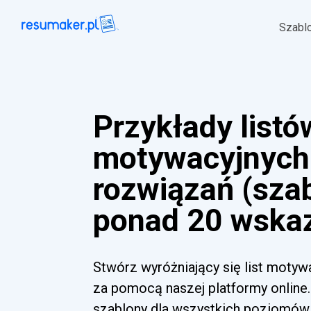
Szabl
Przykłady listó
motywacyjnych 
rozwiązań (szab
ponad 20 wska
Stwórz wyróżniający się list motyw
za pomocą naszej platformy online.
szablony dla wszystkich poziomów 