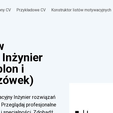
ony CV
Przykładowe CV
Konstruktor listów motywacyjnych
w
Inżynier
lon i
zówek)
acyjny Inżynier rozwiązań
 Przeglądaj profesjonalne
i specjalności. Zdobądź