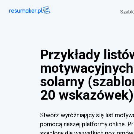
Szabl
Przykłady listó
motywacyjnych 
solarny (szablo
20 wskazówek)
Stwórz wyróżniający się list motywa
pomocą naszej platformy online. Pr
szablony dla wszystkich poziomów 