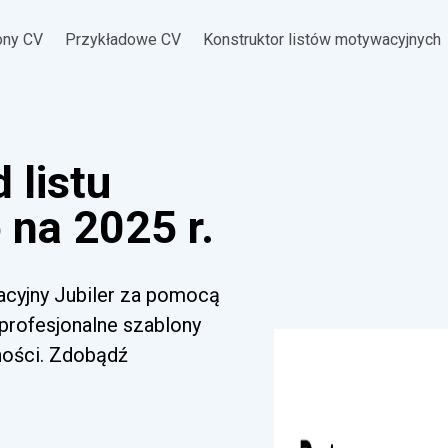
ony CV
Przykładowe CV
Konstruktor listów motywacyjnych
 listu
na 2025 r.
acyjny Jubiler za pomocą
 profesjonalne szablony
ności. Zdobądź