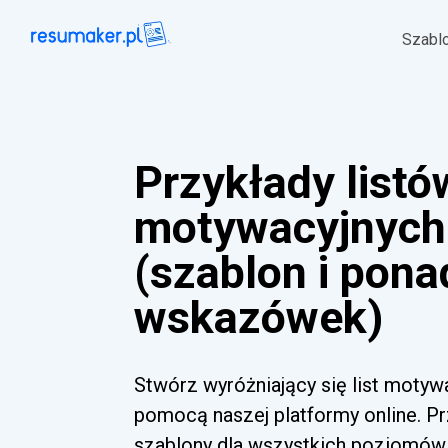
Szabl
Przykłady listó
motywacyjnych
(szablon i pona
wskazówek)
Stwórz wyróżniający się list motyw
pomocą naszej platformy online. Pr
szablony dla wszystkich poziomów 