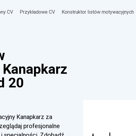
ony CV
Przykładowe CV
Konstruktor listów motywacyjnych
w
 Kanapkarz
d 20
acyjny Kanapkarz za
zeglądaj profesjonalne
i specjalności. Zdobądź