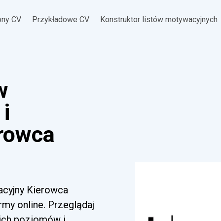
ony CV
Przykładowe CV
Konstruktor listów motywacyjnych
w
i
rowca
wacyjny Kierowca
my online. Przeglądaj
kich poziomów i