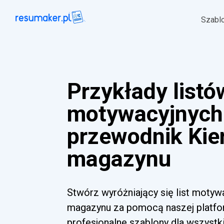
Szabl
Przykłady listó
motywacyjnych 
przewodnik Kie
magazynu
Stwórz wyróżniający się list moty
magazynu za pomocą naszej platfor
profesjonalne szablony dla wszyst