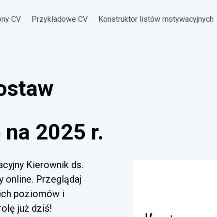
ony CV
Przykładowe CV
Konstruktor listów motywacyjnych
dostaw
na 2025 r.
acyjny Kierownik ds.
 online. Przeglądaj
kich poziomów i
lę już dziś!