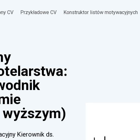
ony CV
Przykładowe CV
Konstruktor listów motywacyjnych
ny
otelarstwa:
ewodnik
omie
 wyższym)
acyjny Kierownik ds.