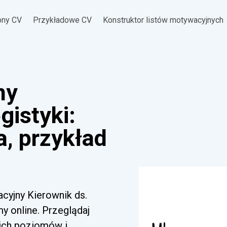
ony CV
Przykładowe CV
Konstruktor listów motywacyjnych
ny
gistyki:
a, przykład
acyjny Kierownik ds.
y online. Przeglądaj
kich poziomów i