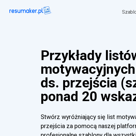
Szabl
Przykłady listó
motywacyjnych
ds. przejścia (s
ponad 20 wska
Stwórz wyróżniający się list motyw
przejścia za pomocą naszej platfor
profesjonalne szablony dla wszyst