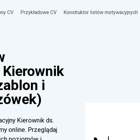
ony CV
Przykładowe CV
Konstruktor listów motywacyjnych
w
 Kierownik
zablon i
zówek)
acyjny Kierownik ds.
my online. Przeglądaj
kich poziomów i