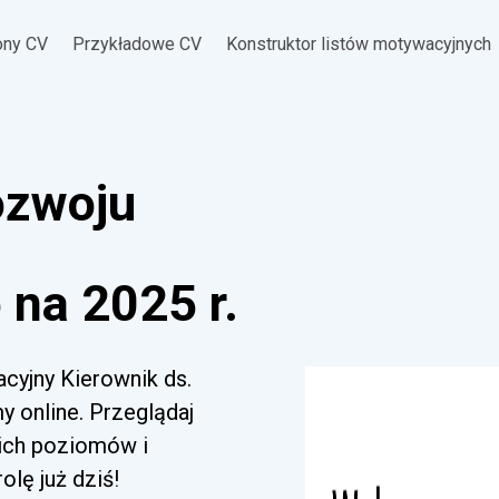
ony CV
Przykładowe CV
Konstruktor listów motywacyjnych
ozwoju
na 2025 r.
acyjny Kierownik ds.
 online. Przeglądaj
kich poziomów i
lę już dziś!