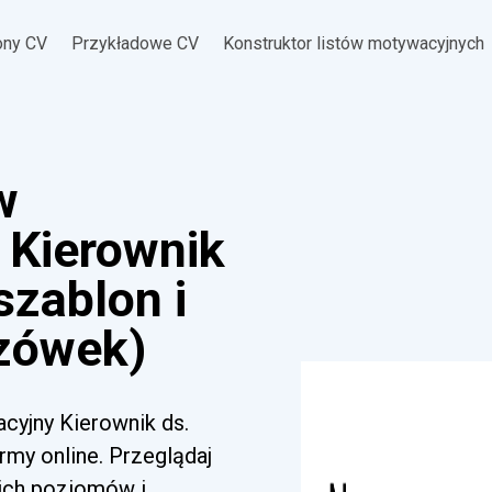
ony CV
Przykładowe CV
Konstruktor listów motywacyjnych
w
 Kierownik
szablon i
zówek)
acyjny Kierownik ds.
my online. Przeglądaj
kich poziomów i