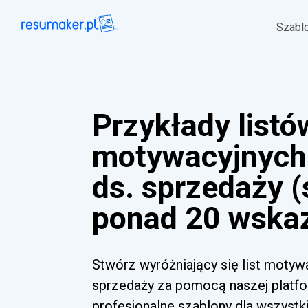
Szabl
Przykłady listó
motywacyjnych
ds. sprzedaży (
ponad 20 wska
Stwórz wyróżniający się list motyw
sprzedaży za pomocą naszej platfor
profesjonalne szablony dla wszyst