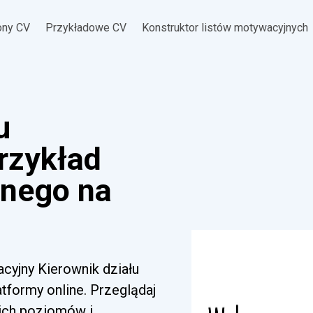
ony CV
Przykładowe CV
Konstruktor listów motywacyjnych
u
rzykład
jnego na
acyjny Kierownik działu
tformy online. Przeglądaj
kich poziomów i