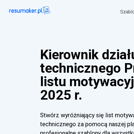
Szabl
Kierownik dział
technicznego P
listu motywacy
2025 r.
Stwórz wyróżniający się list motyw
technicznego za pomocą naszej pla
profesjonalne szablony dla wszyst