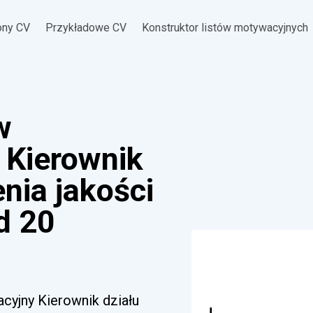
ony CV
Przykładowe CV
Konstruktor listów motywacyjnych
w
 Kierownik
nia jakości
d 20
acyjny Kierownik działu