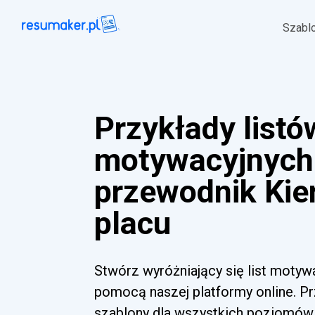
Szabl
Przykłady listó
motywacyjnych 
przewodnik Kie
placu
Stwórz wyróżniający się list motyw
pomocą naszej platformy online. Pr
szablony dla wszystkich poziomów 