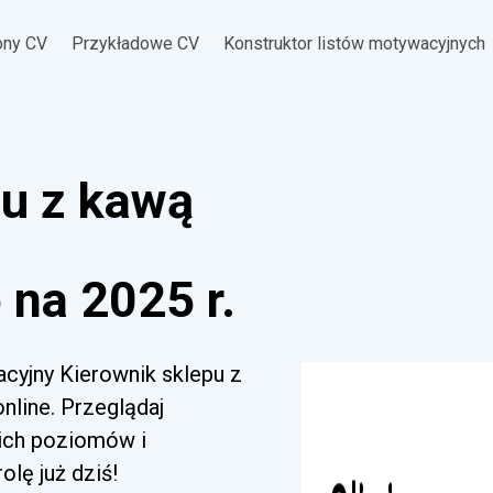
ony CV
Przykładowe CV
Konstruktor listów motywacyjnych
pu z kawą
na 2025 r.
acyjny Kierownik sklepu z
nline. Przeglądaj
kich poziomów i
lę już dziś!