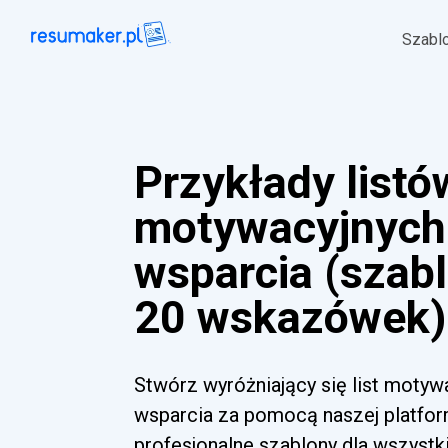
Szabl
Przykłady listó
motywacyjnych
wsparcia (szabl
20 wskazówek)
Stwórz wyróżniający się list motyw
wsparcia za pomocą naszej platform
profesjonalne szablony dla wszyst