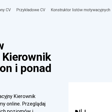
ony CV
Przykładowe CV
Konstruktor listów motywacyjnych
w
 Kierownik
on i ponad
acyjny Kierownik
y online. Przeglądaj
kich poziomów i