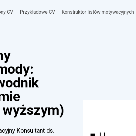
ony CV
Przykładowe CV
Konstruktor listów motywacyjnych
ny
 mody:
ewodnik
omie
 wyższym)
cyjny Konsultant ds.