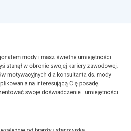
sjonatem mody i masz świetne umiejętności
ś stanął w obronie swojej kariery zawodowej.
ów motywacyjnych dla konsultanta ds. mody
likowania na interesującą Cię posadę.
ezentować swoje doświadczenie i umiejętności
iezależnie od branży i stanowiska.