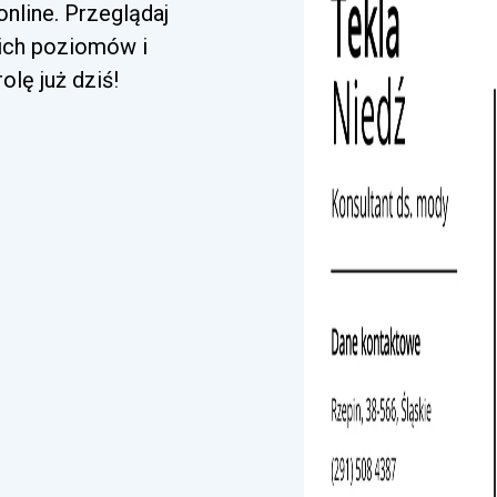
nline. Przeglądaj
kich poziomów i
lę już dziś!