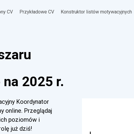
ony CV
Przykładowe CV
Konstruktor listów motywacyjnych
szaru
na 2025 r.
acyjny Koordynator
 online. Przeglądaj
kich poziomów i
lę już dziś!