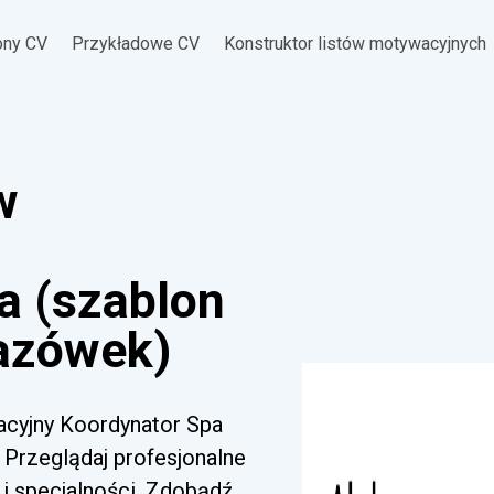
ony CV
Przykładowe CV
Konstruktor listów motywacyjnych
w
a (szablon
azówek)
acyjny Koordynator Spa
 Przeglądaj profesjonalne
i specjalności. Zdobądź