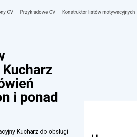
ony CV
Przykładowe CV
Konstruktor listów motywacyjnych
w
 Kucharz
ówień
on i ponad
acyjny Kucharz do obsługi