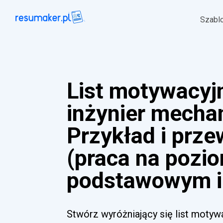
Szabl
List motywacyj
inżynier mechan
Przykład i prz
(praca na pozi
podstawowym i
Stwórz wyróżniający się list motyw