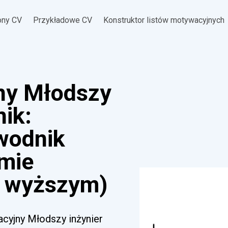
ony CV
Przykładowe CV
Konstruktor listów motywacyjnych
ny Młodszy
ik:
ewodnik
omie
 wyższym)
acyjny Młodszy inżynier