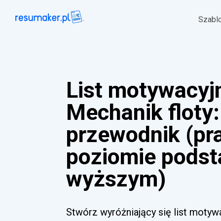
Szabl
List motywacyj
Mechanik floty:
przewodnik (pr
poziomie pods
wyższym)
Stwórz wyróżniający się list motyw