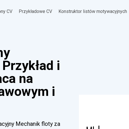
ony CV
Przykładowe CV
Konstruktor listów motywacyjnych
ny
 Przykład i
aca na
tawowym i
acyjny Mechanik floty za