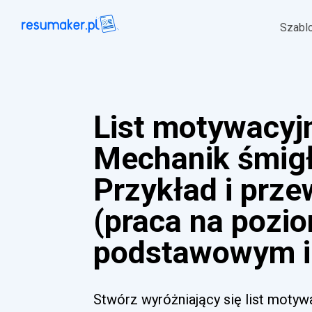
Szabl
List motywacyj
Mechanik śmig
Przykład i prz
(praca na pozi
podstawowym i
Stwórz wyróżniający się list moty