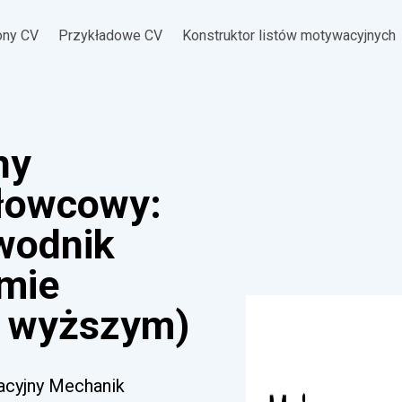
ony CV
Przykładowe CV
Konstruktor listów motywacyjnych
ny
łowcowy:
ewodnik
omie
 wyższym)
wacyjny Mechanik