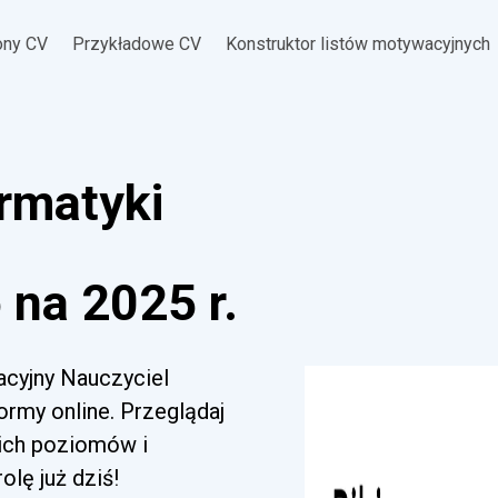
ony CV
Przykładowe CV
Konstruktor listów motywacyjnych
ormatyki
na 2025 r.
acyjny Nauczyciel
ormy online. Przeglądaj
kich poziomów i
lę już dziś!