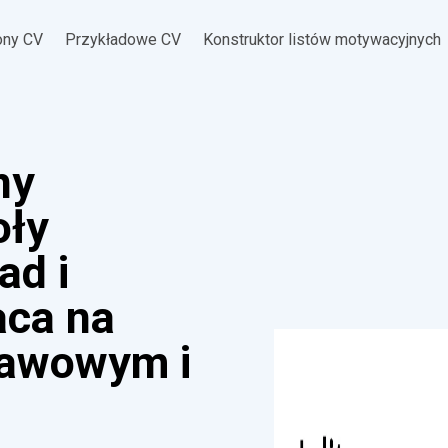
ony CV
Przykładowe CV
Konstruktor listów motywacyjnych
ny
oły
ad i
aca na
tawowym i