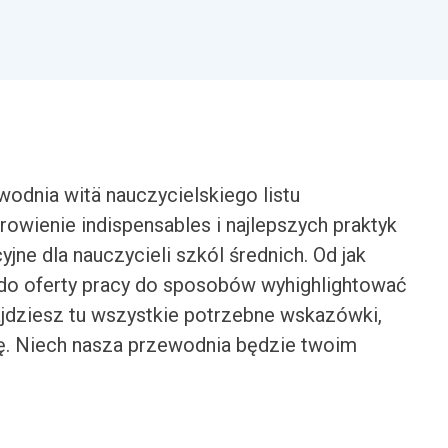
odnia witä nauczycielskiego listu
ienie indispensables i najlepszych praktyk
ne dla nauczycieli szkól średnich. Od jak
do oferty pracy do sposobów wyhighlightować
najdziesz tu wszystkie potrzebne wskazówki,
ę. Niech nasza przewodnia będzie twoim