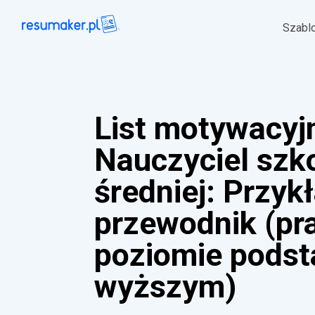
Szabl
List motywacyj
Nauczyciel szk
średniej: Przykł
przewodnik (pr
poziomie pods
wyższym)