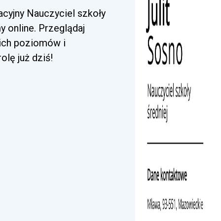
acyjny Nauczyciel szkoły
y online. Przeglądaj
kich poziomów i
lę już dziś!