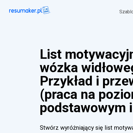
Szabl
List motywacyj
wózka widłowe
Przykład i prz
(praca na pozi
podstawowym i
Stwórz wyróżniający się list moty