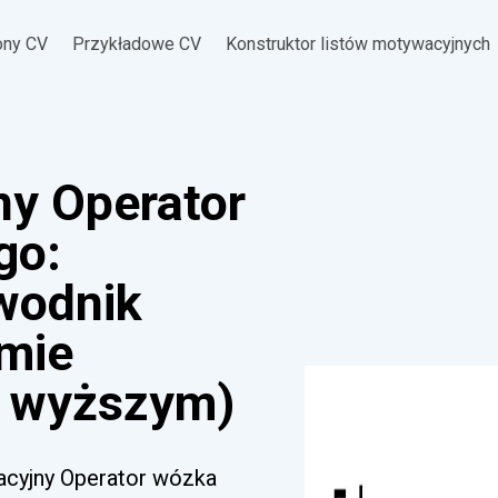
ony CV
Przykładowe CV
Konstruktor listów motywacyjnych
ny Operator
go:
ewodnik
omie
 wyższym)
wacyjny Operator wózka