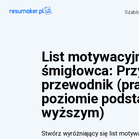
Szabl
List motywacyjn
śmigłowca: Prz
przewodnik (pr
poziomie pods
wyższym)
Stwórz wyróżniający się list motyw