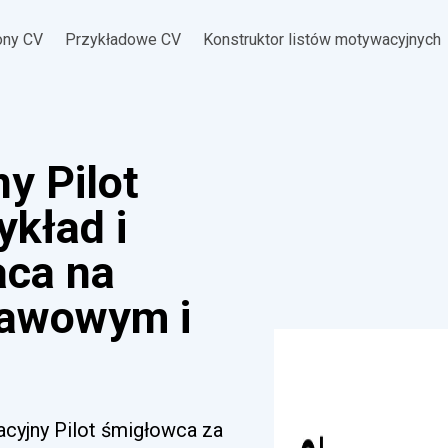
ony CV
Przykładowe CV
Konstruktor listów motywacyjnych
y Pilot
ykład i
aca na
tawowym i
acyjny Pilot śmigłowca za