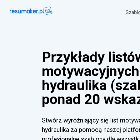
Szabl
Przykłady listó
motywacyjnych
hydraulika (sza
ponad 20 wska
Stwórz wyróżniający się list moty
hydraulika za pomocą naszej platfo
profesjonalne szablony dla wszyst