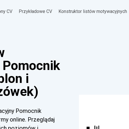
ony CV
Przykładowe CV
Konstruktor listów motywacyjnych
w
 Pomocnik
blon i
zówek)
wacyjny Pomocnik
rmy online. Przeglądaj
kich poziomów i